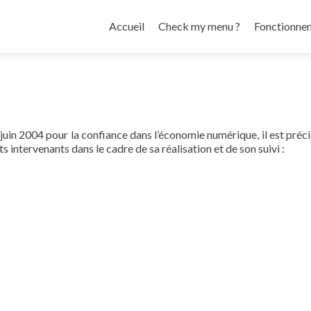
Aller
au
Accueil
Check my menu ?
Fonctionne
contenu
principal
1 juin 2004 pour la confiance dans l’économie numérique, il est préci
ts intervenants dans le cadre de sa réalisation et de son suivi :