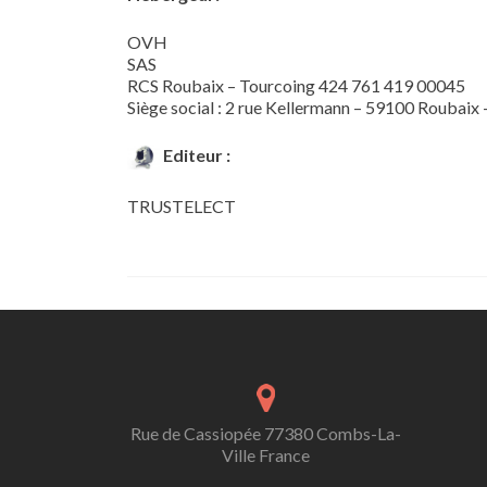
OVH
SAS
RCS Roubaix – Tourcoing 424 761 419 00045
Siège social : 2 rue Kellermann – 59100 Roubaix 
Editeur :
TRUSTELECT
Rue de Cassiopée 77380 Combs-La-
Ville France