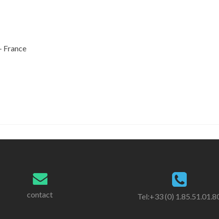
– France
contact
Tel:+33 (0) 1.85.51.01.8